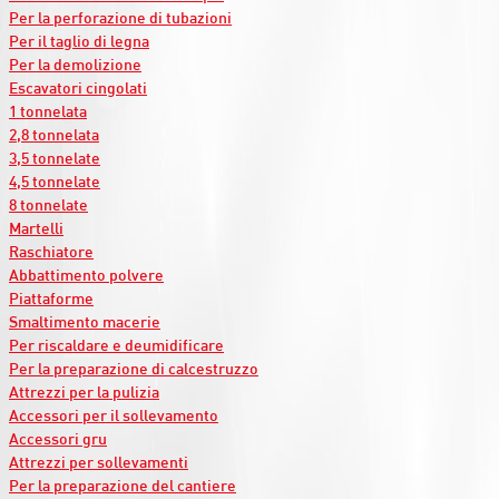
Per la perforazione di tubazioni
Per il taglio di legna
Per la demolizione
Escavatori cingolati
1 tonnelata
2,8 tonnelata
3,5 tonnelate
4,5 tonnelate
8 tonnelate
Martelli
Raschiatore
Abbattimento polvere
Piattaforme
Smaltimento macerie
Per riscaldare e deumidificare
Per la preparazione di calcestruzzo
Attrezzi per la pulizia
Accessori per il sollevamento
Accessori gru
Attrezzi per sollevamenti
Per la preparazione del cantiere