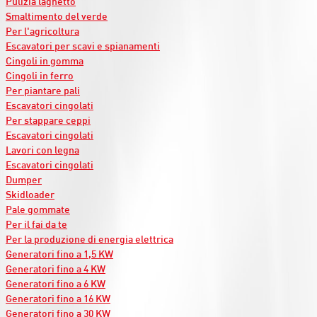
Pulizia laghetto
Smaltimento del verde
Per l'agricoltura
Escavatori per scavi e spianamenti
Cingoli in gomma
Cingoli in ferro
Per piantare pali
Escavatori cingolati
Per stappare ceppi
Escavatori cingolati
Lavori con legna
Escavatori cingolati
Dumper
Skidloader
Pale gommate
Per il fai da te
Per la produzione di energia elettrica
Generatori fino a 1,5 KW
Generatori fino a 4 KW
Generatori fino a 6 KW
Generatori fino a 16 KW
Generatori fino a 30 KW