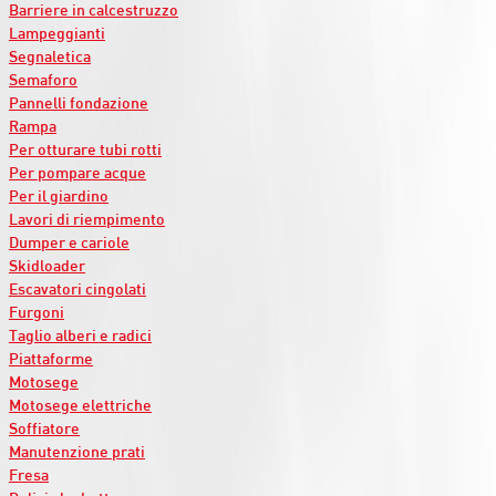
Barriere in calcestruzzo
Lampeggianti
Segnaletica
Semaforo
Pannelli fondazione
Rampa
Per otturare tubi rotti
Per pompare acque
Per il giardino
Lavori di riempimento
Dumper e cariole
Skidloader
Escavatori cingolati
Furgoni
Taglio alberi e radici
Piattaforme
Motosege
Motosege elettriche
Soffiatore
Manutenzione prati
Fresa