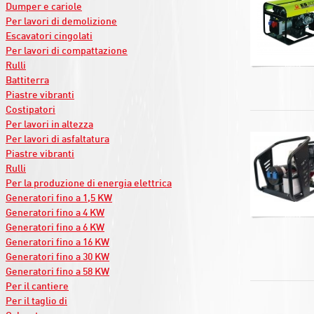
Dumper e cariole
Per lavori di demolizione
Escavatori cingolati
Per lavori di compattazione
Rulli
Battiterra
Piastre vibranti
Costipatori
Per lavori in altezza
Per lavori di asfaltatura
Piastre vibranti
Rulli
Per la produzione di energia elettrica
Generatori fino a 1,5 KW
Generatori fino a 4 KW
Generatori fino a 6 KW
Generatori fino a 16 KW
Generatori fino a 30 KW
Generatori fino a 58 KW
Per il cantiere
Per il taglio di