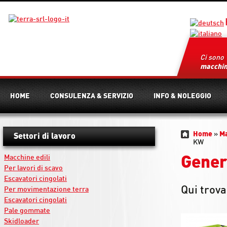
Ci sono
macchi
HOME
CONSULENZA & SERVIZIO
INFO & NOLEGGIO
Home
»
M
Settori di lavoro
KW
Macchine edili
Gener
Per lavori di scavo
Escavatori cingolati
Qui trova
Per movimentazione terra
Escavatori cingolati
Pale gommate
Skidloader