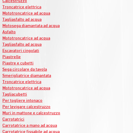
Calcestruzzo
Troncatrice elettrica
Mototroncatrice ad acqua
Tagliasfalto ad acqua
Motosega diamantata ad acqua
Asfalto
Mototroncatrice ad acqua
Tagliasfalto ad acqua
Escavatori cingolati
Piastrelle
Piastre e cubetti
Sega circolare da tavola
Smerigliatrice diamantata
Troncatrice elettrica
Mototroncatrice ad acqua
Tagliacubetti
Per togliere intonaco
Per levigare calcestruzzo
Muri in mattone e calcestruzzo
Carrotatrici
Carrotatrice a mano ad acqua
Carrotatrice fissabile ad acqua