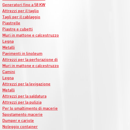
Generatori fino a 58 KW
Attrezzi per il taglio
Tagli per il cablaggio
Piastrelle
Piastre e cubetti
Muri in mattone e calcestruzzo
Legna
Metalli
Pavimenti in linoleum
Attrezzi per la perforazione di
Muri in mattone e calcestruzzo
Camini
Legna
Attrezzi per la levigazione
Metalli
Attrezzi per la saldatura
Attrezzi per la pulizia
Per lo smaltimento di macerie
Spostamento macerie
Dumper e cariole
Noleggio container