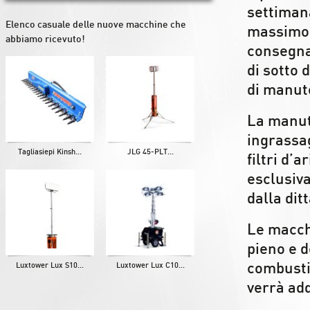
settiman
Elenco casuale delle nuove macchine che
massimo d
abbiamo ricevuto!
consegna
di sotto 
di manute
La manut
ingrassag
Tagliasiepi Kinsh...
JLG 45-PLT...
filtri d’
esclusiva
dalla dit
Le macch
pieno e 
combusti
Luxtower Lux S10...
Luxtower Lux C10...
verrà add