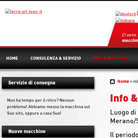
Ci sono
macchi
HOME
CONSULENZA & SERVIZIO
INFO & NOLEGGIO
Home
»
In
Servizio di consegna
Info 
Non ha tempo per il ritiro? Nessun
problema! Abbiamo messo la macchina sul
Luogo di
Suo sito, oppure a casa Sua!
Merano/S
Nuove macchine
Il period