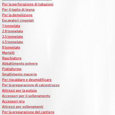
Per la perforazione di tubazioni
Per il taglio di legna
Per la demolizione
Escavatori cingolati
1 tonnelata
2,8 tonnelata
3,5 tonnelate
4,5 tonnelate
8 tonnelate
Martelli
Raschiatore
Abbattimento polvere
Piattaforme
Smaltimento macerie
Per riscaldare e deumidificare
Per la preparazione di calcestruzzo
Attrezzi per la pulizia
Accessori per il sollevamento
Accessori gru
Attrezzi per sollevamenti
Per la preparazione del cantiere