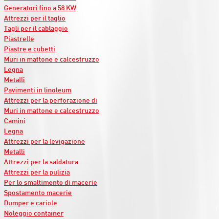
Generatori fino a 58 KW
Attrezzi per il taglio
Tagli per il cablaggio
Piastrelle
Piastre e cubetti
Muri in mattone e calcestruzzo
Legna
Metalli
Pavimenti in linoleum
Attrezzi per la perforazione di
Muri in mattone e calcestruzzo
Camini
Legna
Attrezzi per la levigazione
Metalli
Attrezzi per la saldatura
Attrezzi per la pulizia
Per lo smaltimento di macerie
Spostamento macerie
Dumper e cariole
Noleggio container