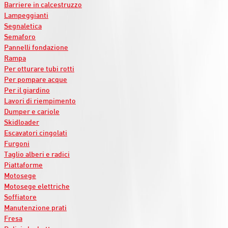
Barriere in calcestruzzo
Lampeggianti
Segnaletica
Semaforo
Pannelli fondazione
Rampa
Per otturare tubi rotti
Per pompare acque
Per il giardino
Lavori di riempimento
Dumper e cariole
Skidloader
Escavatori cingolati
Furgoni
Taglio alberi e radici
Piattaforme
Motosege
Motosege elettriche
Soffiatore
Manutenzione prati
Fresa