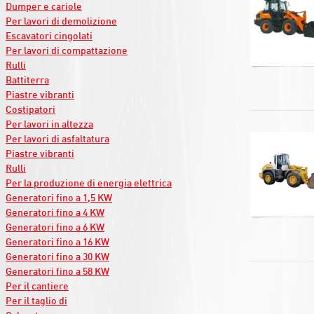
Dumper e cariole
Per lavori di demolizione
Escavatori cingolati
Per lavori di compattazione
Rulli
Battiterra
Piastre vibranti
Costipatori
Per lavori in altezza
Per lavori di asfaltatura
Piastre vibranti
Rulli
Per la produzione di energia elettrica
Generatori fino a 1,5 KW
Generatori fino a 4 KW
Generatori fino a 6 KW
Generatori fino a 16 KW
Generatori fino a 30 KW
Generatori fino a 58 KW
Per il cantiere
Per il taglio di