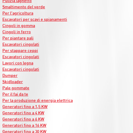
Pulizia laghetto
Smaltimento del verde
Per l'agricoltura
Escavatori per scavi e spianamenti
Cingoli in gomma
Cingoli in ferro
Per piantare pali
Escavatori cingolati
Per stappare ceppi
Escavatori cingolati
Lavori con legna
Escavatori cingolati
Dumper
Skidloader
Pale gommate
Per il fai da te
Per la produzione di energia elettrica
Generatori fino a 1,5 KW
Generatori fino a 4 KW
Generatori fino a 6 KW
Generatori fino a 16 KW
Generatori fino a 30 KW