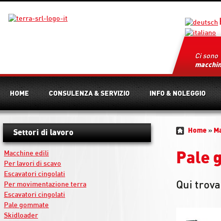
Ci sono
macchi
HOME
CONSULENZA & SERVIZIO
INFO & NOLEGGIO
Home
»
M
Settori di lavoro
Macchine edili
Pale 
Per lavori di scavo
Escavatori cingolati
Qui trova
Per movimentazione terra
Escavatori cingolati
Pale gommate
Skidloader