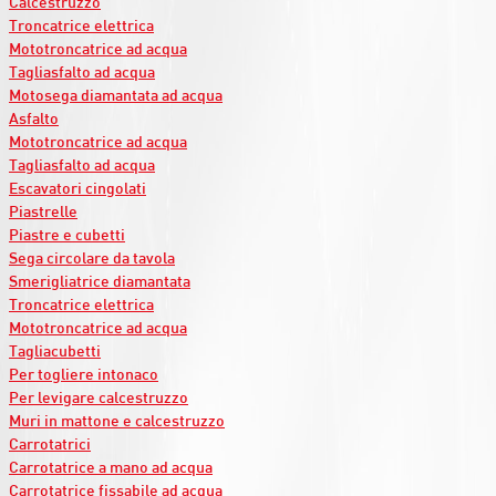
Calcestruzzo
Troncatrice elettrica
Mototroncatrice ad acqua
Tagliasfalto ad acqua
Motosega diamantata ad acqua
Asfalto
Mototroncatrice ad acqua
Tagliasfalto ad acqua
Escavatori cingolati
Piastrelle
Piastre e cubetti
Sega circolare da tavola
Smerigliatrice diamantata
Troncatrice elettrica
Mototroncatrice ad acqua
Tagliacubetti
Per togliere intonaco
Per levigare calcestruzzo
Muri in mattone e calcestruzzo
Carrotatrici
Carrotatrice a mano ad acqua
Carrotatrice fissabile ad acqua