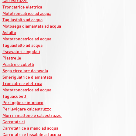
Calcestruzzo
Troncatrice elettrica
Mototroncatrice ad acqua
Tagliasfalto ad acqua
Motosega diamantata ad acqua
Asfalto
Mototroncatrice ad acqua
Tagliasfalto ad acqua
Escavatori cingolati
Piastrelle
Piastre e cubetti
Sega circolare da tavola
Smerigliatrice diamantata
Troncatrice elettrica
Mototroncatrice ad acqua
Tagliacubetti
Per togliere intonaco
Per levigare calcestruzzo
Muri in mattone e calcestruzzo
Carrotatrici
Carrotatrice a mano ad acqua
Carrotatrice fissabile ad acqua