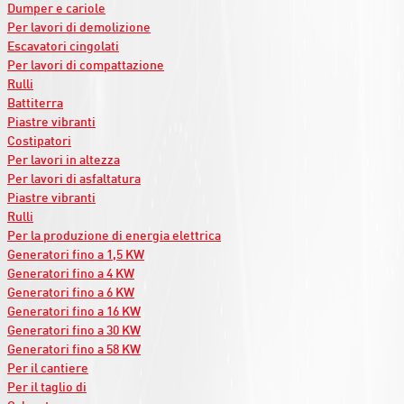
Dumper e cariole
Per lavori di demolizione
Escavatori cingolati
Per lavori di compattazione
Rulli
Battiterra
Piastre vibranti
Costipatori
Per lavori in altezza
Per lavori di asfaltatura
Piastre vibranti
Rulli
Per la produzione di energia elettrica
Generatori fino a 1,5 KW
Generatori fino a 4 KW
Generatori fino a 6 KW
Generatori fino a 16 KW
Generatori fino a 30 KW
Generatori fino a 58 KW
Per il cantiere
Per il taglio di