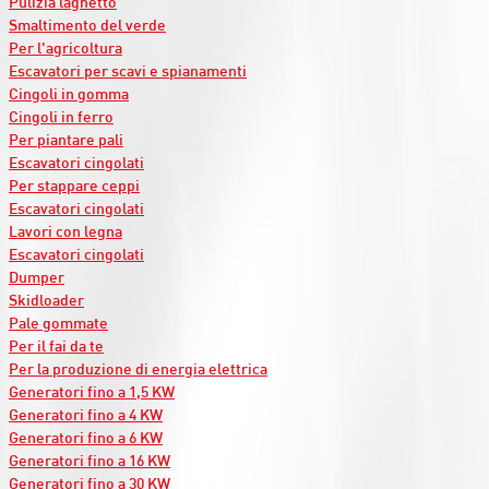
Pulizia laghetto
Smaltimento del verde
Per l'agricoltura
Escavatori per scavi e spianamenti
Cingoli in gomma
Cingoli in ferro
Per piantare pali
Escavatori cingolati
Per stappare ceppi
Escavatori cingolati
Lavori con legna
Escavatori cingolati
Dumper
Skidloader
Pale gommate
Per il fai da te
Per la produzione di energia elettrica
Generatori fino a 1,5 KW
Generatori fino a 4 KW
Generatori fino a 6 KW
Generatori fino a 16 KW
Generatori fino a 30 KW