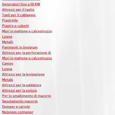
Generatori fino a 58 KW
Attrezzi per il taglio
Tagli per il cablaggio
Piastrelle
Piastre e cubetti
Muri in mattone e calcestruzzo
Legna
Metalli
Pavimenti in linoleum
Attrezzi per la perforazione di
Muri in mattone e calcestruzzo
Camini
Legna
Attrezzi per la levigazione
Metalli
Attrezzi per la saldatura
Attrezzi per la pulizia
Per lo smaltimento di macerie
Spostamento macerie
Dumper e cariole
Noleggio container