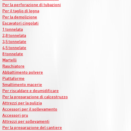
Per la perforazione di tubazioni
Per il taglio di legna
Per la demolizione
Escavatori cingolati
1 tonnelata
2,8 tonnelata
3,5 tonnelate
4,5 tonnelate
8 tonnelate
Martelli
Raschiatore
Abbattimento polvere
Piattaforme
Smaltimento macerie
Per riscaldare e deumidificare
Per la preparazione di calcestruzzo
Attrezzi per la pulizia
Accessori per il sollevamento
Accessori gru
Attrezzi per sollevamenti
Per la preparazione del cantiere