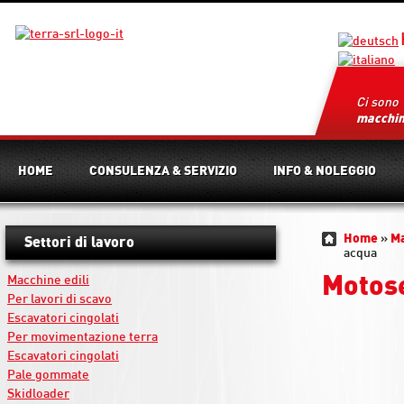
Ci sono
macchi
HOME
CONSULENZA & SERVIZIO
INFO & NOLEGGIO
Home
»
M
Settori di lavoro
acqua
Motose
Macchine edili
Per lavori di scavo
Escavatori cingolati
Per movimentazione terra
Escavatori cingolati
Pale gommate
Skidloader