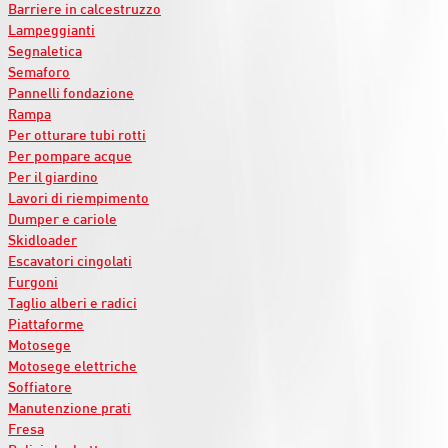
Barriere in calcestruzzo
Lampeggianti
Segnaletica
Semaforo
Pannelli fondazione
Rampa
Per otturare tubi rotti
Per pompare acque
Per il giardino
Lavori di riempimento
Dumper e cariole
Skidloader
Escavatori cingolati
Furgoni
Taglio alberi e radici
Piattaforme
Motosege
Motosege elettriche
Soffiatore
Manutenzione prati
Fresa