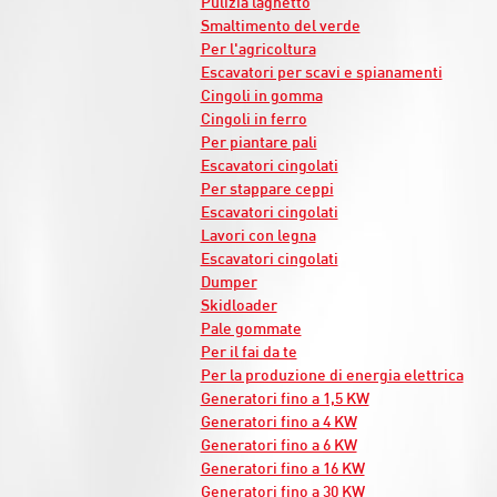
Pulizia laghetto
Smaltimento del verde
Per l'agricoltura
Escavatori per scavi e spianamenti
Cingoli in gomma
Cingoli in ferro
Per piantare pali
Escavatori cingolati
Per stappare ceppi
Escavatori cingolati
Lavori con legna
Escavatori cingolati
Dumper
Skidloader
Pale gommate
Per il fai da te
Per la produzione di energia elettrica
Generatori fino a 1,5 KW
Generatori fino a 4 KW
Generatori fino a 6 KW
Generatori fino a 16 KW
Generatori fino a 30 KW