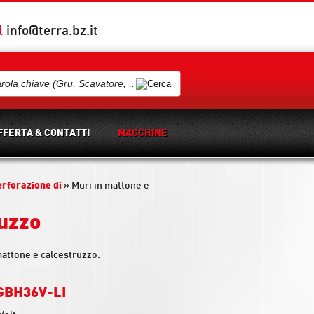
l
info@terra.bz.it
FFERTA & CONTATTI
MACCHINE
erforazione di
»
Muri in mattone e
ruzzo
 mattone e calcestruzzo.
 GBH36V-LI