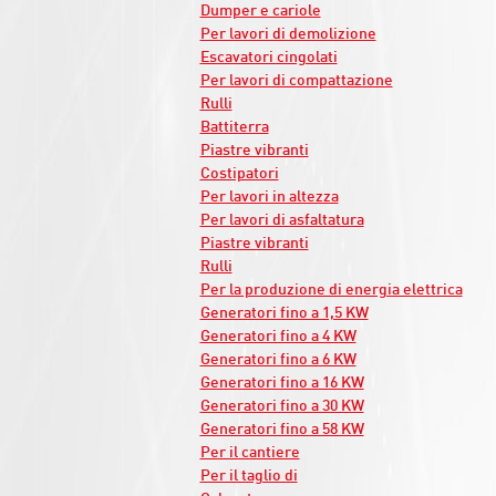
Dumper e cariole
Per lavori di demolizione
Escavatori cingolati
Per lavori di compattazione
Rulli
Battiterra
Piastre vibranti
Costipatori
Per lavori in altezza
Per lavori di asfaltatura
Piastre vibranti
Rulli
Per la produzione di energia elettrica
Generatori fino a 1,5 KW
Generatori fino a 4 KW
Generatori fino a 6 KW
Generatori fino a 16 KW
Generatori fino a 30 KW
Generatori fino a 58 KW
Per il cantiere
Per il taglio di