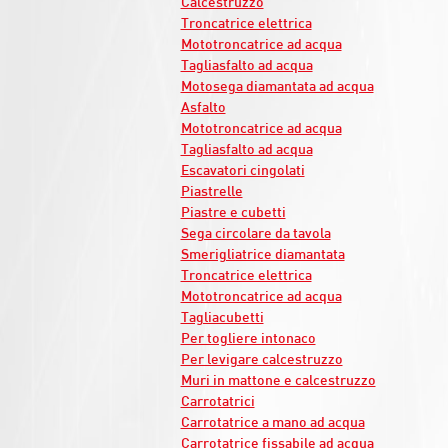
Calcestruzzo
Troncatrice elettrica
Mototroncatrice ad acqua
Tagliasfalto ad acqua
Motosega diamantata ad acqua
Asfalto
Mototroncatrice ad acqua
Tagliasfalto ad acqua
Escavatori cingolati
Piastrelle
Piastre e cubetti
Sega circolare da tavola
Smerigliatrice diamantata
Troncatrice elettrica
Mototroncatrice ad acqua
Tagliacubetti
Per togliere intonaco
Per levigare calcestruzzo
Muri in mattone e calcestruzzo
Carrotatrici
Carrotatrice a mano ad acqua
Carrotatrice fissabile ad acqua