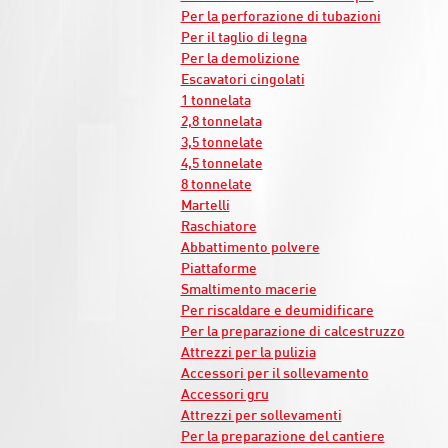
Per la perforazione di tubazioni
Per il taglio di legna
Per la demolizione
Escavatori cingolati
1 tonnelata
2,8 tonnelata
3,5 tonnelate
4,5 tonnelate
8 tonnelate
Martelli
Raschiatore
Abbattimento polvere
Piattaforme
Smaltimento macerie
Per riscaldare e deumidificare
Per la preparazione di calcestruzzo
Attrezzi per la pulizia
Accessori per il sollevamento
Accessori gru
Attrezzi per sollevamenti
Per la preparazione del cantiere