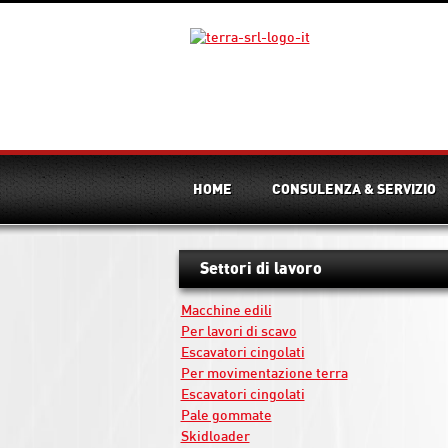
HOME
CONSULENZA & SERVIZIO
Settori di lavoro
Macchine edili
Per lavori di scavo
Escavatori cingolati
Per movimentazione terra
Escavatori cingolati
Pale gommate
Skidloader