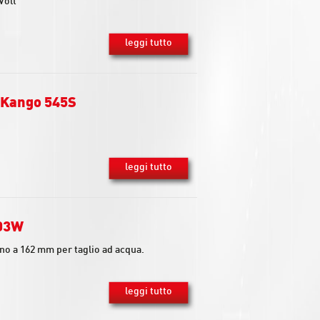
Volt
leggi tutto
 Kango 545S
leggi tutto
303W
no a 162 mm per taglio ad acqua.
leggi tutto