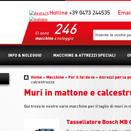
Hotline
+39 0473 244535
Emai
246
Ci sono
macchine
a noleggio
INFO & NOLEGGIO
MACCHINE & ATTREZZI SPECIALI
O
Home
»
Macchine
»
Per il fai da te
»
Attrezzi per la p
calcestruzzo
Muri in mattone e calcest
Qui trova le nostre varie macchine per il taglio di muri in
Tassellatore Bosch MB