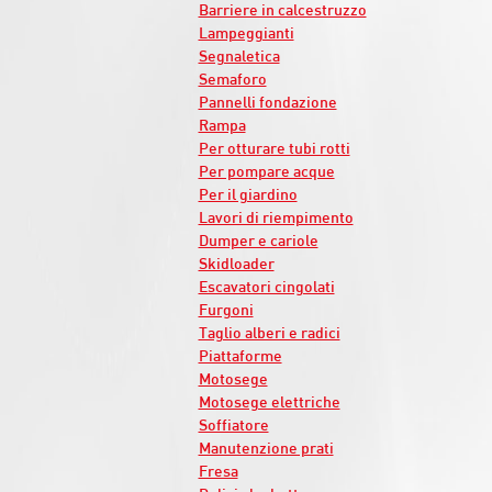
Barriere in calcestruzzo
Lampeggianti
Segnaletica
Semaforo
Pannelli fondazione
Rampa
Per otturare tubi rotti
Per pompare acque
Per il giardino
Lavori di riempimento
Dumper e cariole
Skidloader
Escavatori cingolati
Furgoni
Taglio alberi e radici
Piattaforme
Motosege
Motosege elettriche
Soffiatore
Manutenzione prati
Fresa