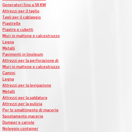
Generatori fino a 58 KW
Attrezzi per il taglio
Tagli per il cablaggio
Piastrelle
Piastre e cubetti
Muri in mattone e calcestruzzo
Legna
Metalli
Pavimenti in linoleum
Attrezzi per la perforazione di
Muri in mattone e calcestruzzo
Camini
Legna
Attrezzi per la levigazione
Metalli
Attrezzi per la saldatura
Attrezzi per la pulizia
Per lo smaltimento di macerie
Spostamento macerie
Dumper e cariole
Noleggio container