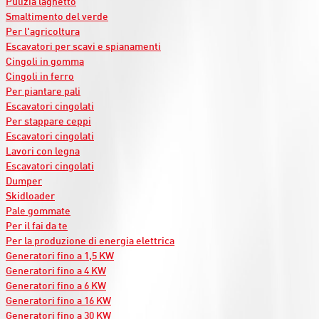
Pulizia laghetto
Smaltimento del verde
Per l'agricoltura
Escavatori per scavi e spianamenti
Cingoli in gomma
Cingoli in ferro
Per piantare pali
Escavatori cingolati
Per stappare ceppi
Escavatori cingolati
Lavori con legna
Escavatori cingolati
Dumper
Skidloader
Pale gommate
Per il fai da te
Per la produzione di energia elettrica
Generatori fino a 1,5 KW
Generatori fino a 4 KW
Generatori fino a 6 KW
Generatori fino a 16 KW
Generatori fino a 30 KW