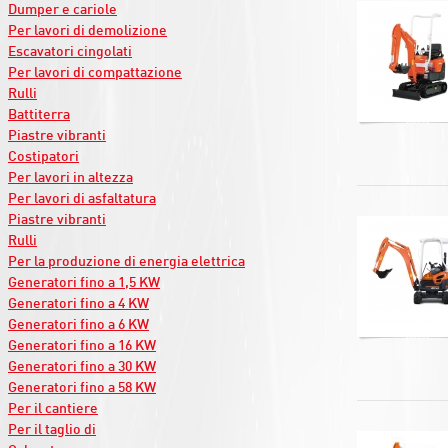
Dumper e cariole
Per lavori di demolizione
Escavatori cingolati
Per lavori di compattazione
Rulli
Battiterra
Piastre vibranti
Costipatori
Per lavori in altezza
Per lavori di asfaltatura
Piastre vibranti
Rulli
Per la produzione di energia elettrica
Generatori fino a 1,5 KW
Generatori fino a 4 KW
Generatori fino a 6 KW
Generatori fino a 16 KW
Generatori fino a 30 KW
Generatori fino a 58 KW
Per il cantiere
Per il taglio di