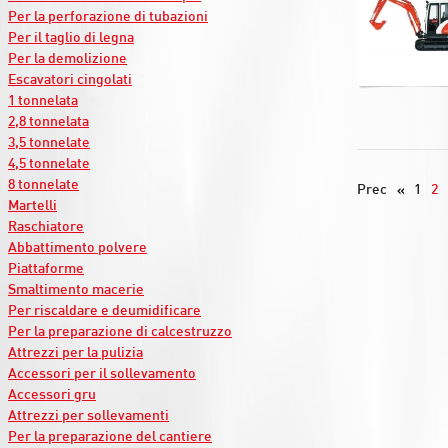
Per la perforazione di tubazioni
Per il taglio di legna
Per la demolizione
Escavatori cingolati
1 tonnelata
2,8 tonnelata
3,5 tonnelate
4,5 tonnelate
8 tonnelate
Prec
1
2
Martelli
Raschiatore
Abbattimento polvere
Piattaforme
Smaltimento macerie
Per riscaldare e deumidificare
Per la preparazione di calcestruzzo
Attrezzi per la pulizia
Accessori per il sollevamento
Accessori gru
Attrezzi per sollevamenti
Per la preparazione del cantiere