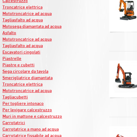
Calcestruzzo
Troncatrice elettrica
Mototroncatrice ad acqua
Tagliasfalto ad acqua
Motosega diamantata ad acqua
Asfalto
Mototroncatrice ad acqua
Tagliasfalto ad acqua
Escavatori cingolati
Piastrelle
Piastre e cubetti
Sega circolare da tavola
Smerigliatrice diamantata
Troncatrice elettrica
Mototroncatrice ad acqua
Tagliacubetti
Per togliere intonaco
Per levigare calcestruzzo
Muri in mattone e calcestruzzo
Carrotatrici
Carrotatrice a mano ad acqua
Carrotatrice fissabile ad acqua