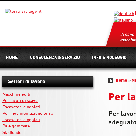
Ci sono
macchi
HOME
CONSULENZA & SERVIZIO
INFO & NOLEGGIO
Home
»
M
Settori di lavoro
Macchine edili
Per la
Per lavori di scavo
Escavatori cingolati
Per lavor
Per movimentazione terra
Escavatori cingolati
adeguato 
Pale gommate
Skidloader