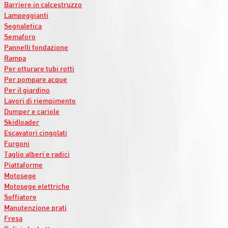
Barriere in calcestruzzo
Lampeggianti
Segnaletica
Semaforo
Pannelli fondazione
Rampa
Per otturare tubi rotti
Per pompare acque
Per il giardino
Lavori di riempimento
Dumper e cariole
Skidloader
Escavatori cingolati
Furgoni
Taglio alberi e radici
Piattaforme
Motosege
Motosege elettriche
Soffiatore
Manutenzione prati
Fresa