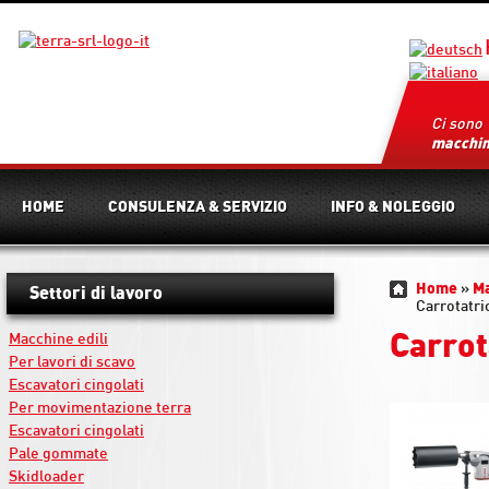
Ci sono
macchi
HOME
CONSULENZA & SERVIZIO
INFO & NOLEGGIO
Home
»
M
Settori di lavoro
Carrotatri
Carrot
Macchine edili
Per lavori di scavo
Escavatori cingolati
Per movimentazione terra
Escavatori cingolati
Pale gommate
Skidloader