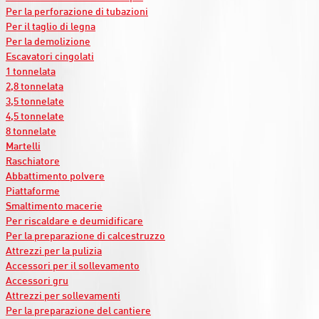
Per la perforazione di tubazioni
Per il taglio di legna
Per la demolizione
Escavatori cingolati
1 tonnelata
2,8 tonnelata
3,5 tonnelate
4,5 tonnelate
8 tonnelate
Martelli
Raschiatore
Abbattimento polvere
Piattaforme
Smaltimento macerie
Per riscaldare e deumidificare
Per la preparazione di calcestruzzo
Attrezzi per la pulizia
Accessori per il sollevamento
Accessori gru
Attrezzi per sollevamenti
Per la preparazione del cantiere