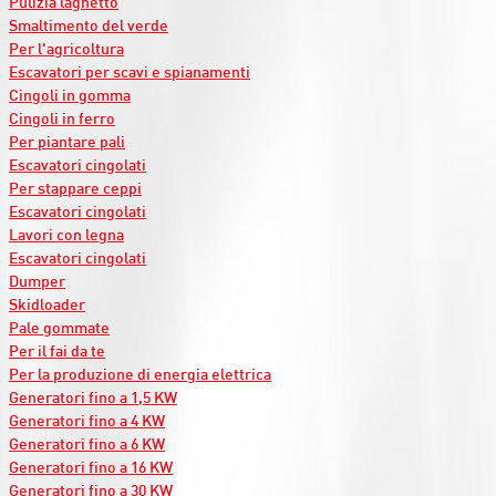
Pulizia laghetto
Smaltimento del verde
Per l'agricoltura
Escavatori per scavi e spianamenti
Cingoli in gomma
Cingoli in ferro
Per piantare pali
Escavatori cingolati
Per stappare ceppi
Escavatori cingolati
Lavori con legna
Escavatori cingolati
Dumper
Skidloader
Pale gommate
Per il fai da te
Per la produzione di energia elettrica
Generatori fino a 1,5 KW
Generatori fino a 4 KW
Generatori fino a 6 KW
Generatori fino a 16 KW
Generatori fino a 30 KW