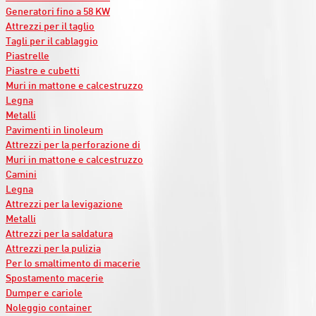
Generatori fino a 58 KW
Attrezzi per il taglio
Tagli per il cablaggio
Piastrelle
Piastre e cubetti
Muri in mattone e calcestruzzo
Legna
Metalli
Pavimenti in linoleum
Attrezzi per la perforazione di
Muri in mattone e calcestruzzo
Camini
Legna
Attrezzi per la levigazione
Metalli
Attrezzi per la saldatura
Attrezzi per la pulizia
Per lo smaltimento di macerie
Spostamento macerie
Dumper e cariole
Noleggio container