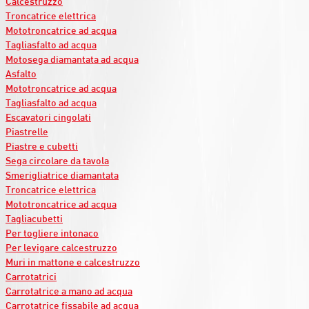
Calcestruzzo
Troncatrice elettrica
Mototroncatrice ad acqua
Tagliasfalto ad acqua
Motosega diamantata ad acqua
Asfalto
Mototroncatrice ad acqua
Tagliasfalto ad acqua
Escavatori cingolati
Piastrelle
Piastre e cubetti
Sega circolare da tavola
Smerigliatrice diamantata
Troncatrice elettrica
Mototroncatrice ad acqua
Tagliacubetti
Per togliere intonaco
Per levigare calcestruzzo
Muri in mattone e calcestruzzo
Carrotatrici
Carrotatrice a mano ad acqua
Carrotatrice fissabile ad acqua