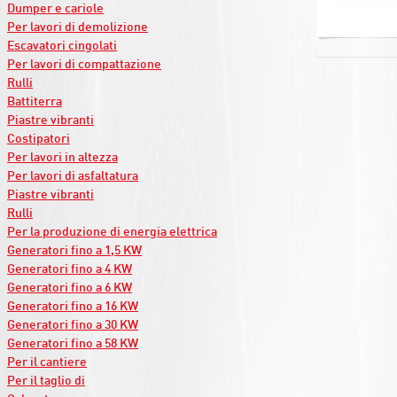
Dumper e cariole
Per lavori di demolizione
Escavatori cingolati
Per lavori di compattazione
Rulli
Battiterra
Piastre vibranti
Costipatori
Per lavori in altezza
Per lavori di asfaltatura
Piastre vibranti
Rulli
Per la produzione di energia elettrica
Generatori fino a 1,5 KW
Generatori fino a 4 KW
Generatori fino a 6 KW
Generatori fino a 16 KW
Generatori fino a 30 KW
Generatori fino a 58 KW
Per il cantiere
Per il taglio di