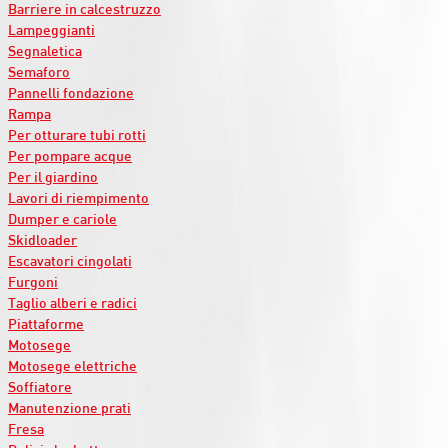
Barriere in calcestruzzo
Lampeggianti
Segnaletica
Semaforo
Pannelli fondazione
Rampa
Per otturare tubi rotti
Per pompare acque
Per il giardino
Lavori di riempimento
Dumper e cariole
Skidloader
Escavatori cingolati
Furgoni
Taglio alberi e radici
Piattaforme
Motosege
Motosege elettriche
Soffiatore
Manutenzione prati
Fresa