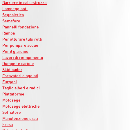
Barriere in calcestruzzo
Lampeggianti
Segnaletica
Semaforo
Pannelli fondazione
Rampa
Per otturare tubi rotti
Per pompare acque
Per il giardino
Lavori di riempimento
Dumper e cariole
Skidloader
Escavatori cingolati
Furgoni
Taglio alberi e radici
Piattaforme
Motosege
Motosege elettriche
Soffiatore
Manutenzione prati
Fresa