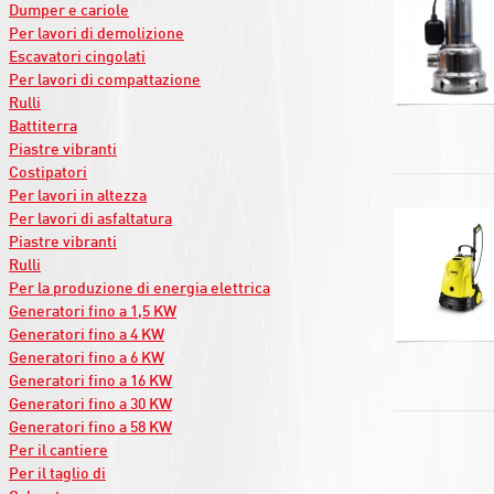
Dumper e cariole
Per lavori di demolizione
Escavatori cingolati
Per lavori di compattazione
Rulli
Battiterra
Piastre vibranti
Costipatori
Per lavori in altezza
Per lavori di asfaltatura
Piastre vibranti
Rulli
Per la produzione di energia elettrica
Generatori fino a 1,5 KW
Generatori fino a 4 KW
Generatori fino a 6 KW
Generatori fino a 16 KW
Generatori fino a 30 KW
Generatori fino a 58 KW
Per il cantiere
Per il taglio di