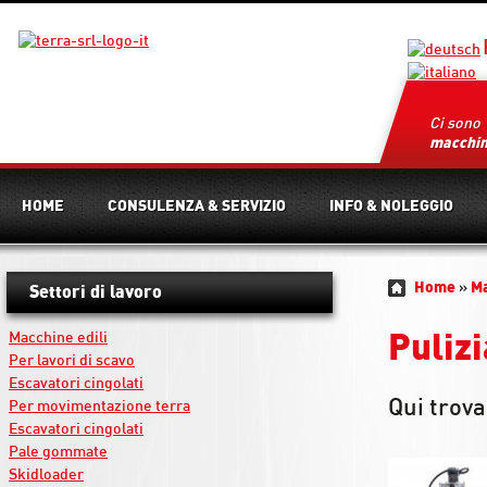
Ci sono
macchi
HOME
CONSULENZA & SERVIZIO
INFO & NOLEGGIO
Home
»
M
Settori di lavoro
Macchine edili
Pulizi
Per lavori di scavo
Escavatori cingolati
Qui trova
Per movimentazione terra
Escavatori cingolati
Pale gommate
Skidloader