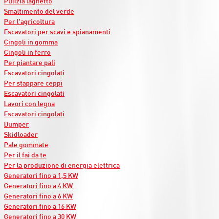
Pulizia laghetto
Smaltimento del verde
Per l'agricoltura
Escavatori per scavi e spianamenti
Cingoli in gomma
Cingoli in ferro
Per piantare pali
Escavatori cingolati
Per stappare ceppi
Escavatori cingolati
Lavori con legna
Escavatori cingolati
Dumper
Skidloader
Pale gommate
Per il fai da te
Per la produzione di energia elettrica
Generatori fino a 1,5 KW
Generatori fino a 4 KW
Generatori fino a 6 KW
Generatori fino a 16 KW
Generatori fino a 30 KW