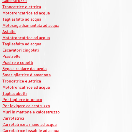
Calcestruzzo
Troncatrice elettrica
Mototroncatrice ad acqua
Tagliasfalto ad acqua
Motosega diamantata ad acqua
Asfalto
Mototroncatrice ad acqua
Tagliasfalto ad acqua
Escavatori cingolati
Piastrelle
Piastre e cubetti
Sega circolare da tavola
Smerigliatrice diamantata
Troncatrice elettrica
Mototroncatrice ad acqua
Tagliacubetti
Per togliere intonaco
Per levigare calcestruzzo
Muri in mattone e calcestruzzo
Carrotatrici
Carrotatrice a mano ad acqua
Carrotatrice fissabile ad acqua