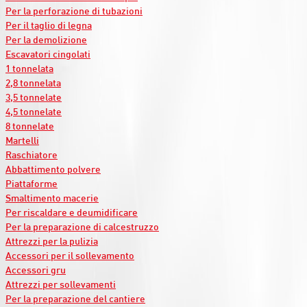
Per la perforazione di tubazioni
Per il taglio di legna
Per la demolizione
Escavatori cingolati
1 tonnelata
2,8 tonnelata
3,5 tonnelate
4,5 tonnelate
8 tonnelate
Martelli
Raschiatore
Abbattimento polvere
Piattaforme
Smaltimento macerie
Per riscaldare e deumidificare
Per la preparazione di calcestruzzo
Attrezzi per la pulizia
Accessori per il sollevamento
Accessori gru
Attrezzi per sollevamenti
Per la preparazione del cantiere