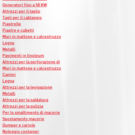
Generatori fino a 58 KW
Attrezzi per il taglio
Tagli per il cablaggio
Piastrelle
Piastre e cubetti
Muri in mattone e calcestruzzo
Legna
Metalli
Pavimenti in linoleum
Attrezzi per la perforazione di
Muri in mattone e calcestruzzo
Camini
Legna
Attrezzi per la levigazione
Metalli
Attrezzi per la saldatura
Attrezzi per la pulizia
Per lo smaltimento di macerie
Spostamento macerie
Dumper e cariole
Noleggio container