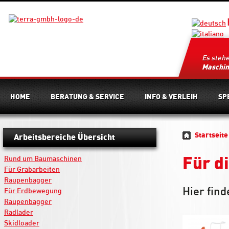
Es steh
Maschi
HOME
BERATUNG & SERVICE
INFO & VERLEIH
SP
Startseite
Arbeitsbereiche Übersicht
Rund um Baumaschinen
Für d
Für Grabarbeiten
Raupenbagger
Hier fin
Für Erdbewegung
Raupenbagger
Radlader
Skidloader