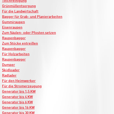
Teichreinigung
Grünmüllentsorgung
Für die Landwirtschaft
Bagger für Grab- und Planierarbeiten
Gummiraupen
Eisenraupen
Zum Säulen- oder Pfosten setzen
Raupenbagger
Zum Stöcke entreißen
Raupenbagger
Für Holzarbeiten
Raupenbagger
Dumper
Skidloader
Radlader
Für den Heimwerker
Für die Stromerzeugung
Generator bis 1,5 KW
Generator bis 4 KW
Generator bis 6 KW
Generator bis 16 KW
Generator bis 30 KW