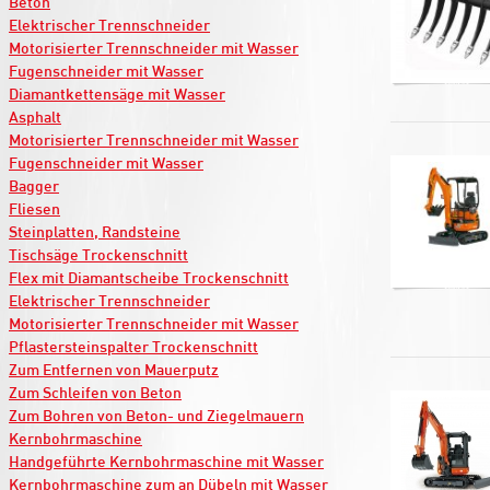
Beton
Elektrischer Trennschneider
Motorisierter Trennschneider mit Wasser
Fugenschneider mit Wasser
Diamantkettensäge mit Wasser
Asphalt
Motorisierter Trennschneider mit Wasser
Fugenschneider mit Wasser
Bagger
Fliesen
Steinplatten, Randsteine
Tischsäge Trockenschnitt
Flex mit Diamantscheibe Trockenschnitt
Elektrischer Trennschneider
Motorisierter Trennschneider mit Wasser
Pflastersteinspalter Trockenschnitt
Zum Entfernen von Mauerputz
Zum Schleifen von Beton
Zum Bohren von Beton- und Ziegelmauern
Kernbohrmaschine
Handgeführte Kernbohrmaschine mit Wasser
Kernbohrmaschine zum an Dübeln mit Wasser