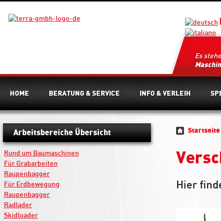
Es steh
Maschi
HOME
BERATUNG & SERVICE
INFO & VERLEIH
SP
Startseite
Arbeitsbereiche Übersicht
Rund um Baumaschinen
Versc
Für Grabarbeiten
Raupenbagger
Hier fin
Für Erdbewegung
Raupenbagger
Radlader
Skidloader