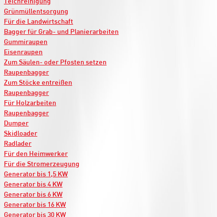
Teichreinigung
Grünmüllentsorgung
Für die Landwirtschaft
Bagger für Grab- und Planierarbeiten
Gummiraupen
Eisenraupen
Zum Säulen- oder Pfosten setzen
Raupenbagger
Zum Stöcke entreißen
Raupenbagger
Für Holzarbeiten
Raupenbagger
Dumper
Skidloader
Radlader
Für den Heimwerker
Für die Stromerzeugung
Generator bis 1,5 KW
Generator bis 4 KW
Generator bis 6 KW
Generator bis 16 KW
Generator bis 30 KW