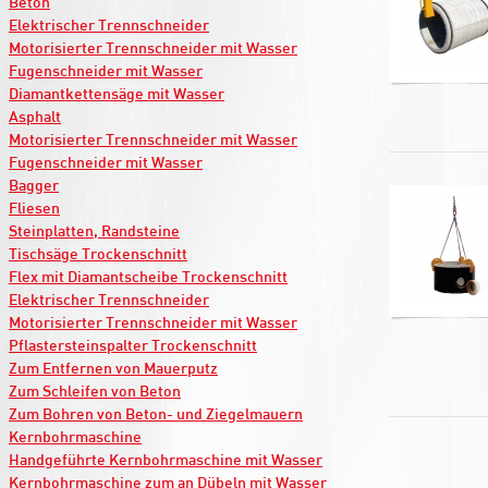
Beton
Elektrischer Trennschneider
Motorisierter Trennschneider mit Wasser
Fugenschneider mit Wasser
Diamantkettensäge mit Wasser
Asphalt
Motorisierter Trennschneider mit Wasser
Fugenschneider mit Wasser
Bagger
Fliesen
Steinplatten, Randsteine
Tischsäge Trockenschnitt
Flex mit Diamantscheibe Trockenschnitt
Elektrischer Trennschneider
Motorisierter Trennschneider mit Wasser
Pflastersteinspalter Trockenschnitt
Zum Entfernen von Mauerputz
Zum Schleifen von Beton
Zum Bohren von Beton- und Ziegelmauern
Kernbohrmaschine
Handgeführte Kernbohrmaschine mit Wasser
Kernbohrmaschine zum an Dübeln mit Wasser