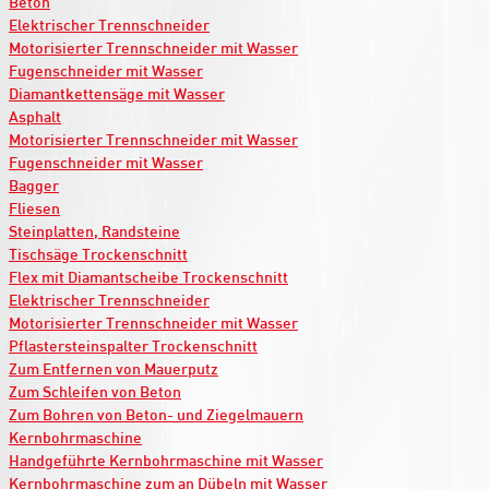
Beton
Elektrischer Trennschneider
Motorisierter Trennschneider mit Wasser
Fugenschneider mit Wasser
Diamantkettensäge mit Wasser
Asphalt
Motorisierter Trennschneider mit Wasser
Fugenschneider mit Wasser
Bagger
Fliesen
Steinplatten, Randsteine
Tischsäge Trockenschnitt
Flex mit Diamantscheibe Trockenschnitt
Elektrischer Trennschneider
Motorisierter Trennschneider mit Wasser
Pflastersteinspalter Trockenschnitt
Zum Entfernen von Mauerputz
Zum Schleifen von Beton
Zum Bohren von Beton- und Ziegelmauern
Kernbohrmaschine
Handgeführte Kernbohrmaschine mit Wasser
Kernbohrmaschine zum an Dübeln mit Wasser