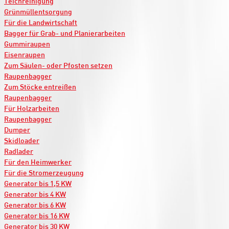
Teichreinigung
Grünmüllentsorgung
Für die Landwirtschaft
Bagger für Grab- und Planierarbeiten
Gummiraupen
Eisenraupen
Zum Säulen- oder Pfosten setzen
Raupenbagger
Zum Stöcke entreißen
Raupenbagger
Für Holzarbeiten
Raupenbagger
Dumper
Skidloader
Radlader
Für den Heimwerker
Für die Stromerzeugung
Generator bis 1,5 KW
Generator bis 4 KW
Generator bis 6 KW
Generator bis 16 KW
Generator bis 30 KW