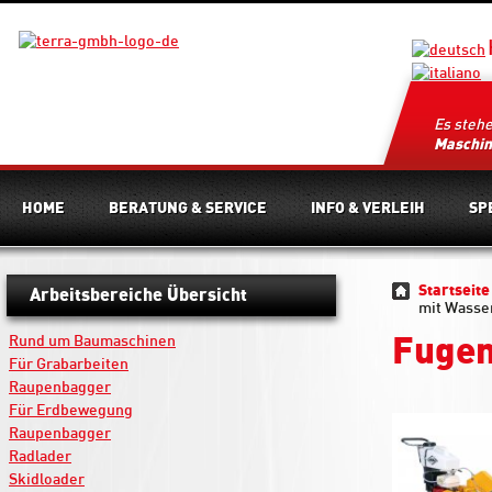
Es steh
Maschi
HOME
BERATUNG & SERVICE
INFO & VERLEIH
SP
Startseite
Arbeitsbereiche Übersicht
mit Wasse
Rund um Baumaschinen
Fugen
Für Grabarbeiten
Raupenbagger
Für Erdbewegung
Raupenbagger
Radlader
Skidloader