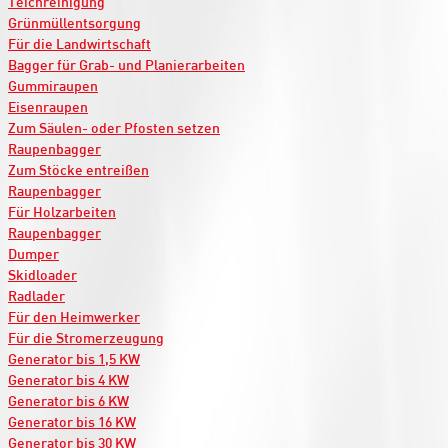
Teichreinigung
Grünmüllentsorgung
Für die Landwirtschaft
Bagger für Grab- und Planierarbeiten
Gummiraupen
Eisenraupen
Zum Säulen- oder Pfosten setzen
Raupenbagger
Zum Stöcke entreißen
Raupenbagger
Für Holzarbeiten
Raupenbagger
Dumper
Skidloader
Radlader
Für den Heimwerker
Für die Stromerzeugung
Generator bis 1,5 KW
Generator bis 4 KW
Generator bis 6 KW
Generator bis 16 KW
Generator bis 30 KW