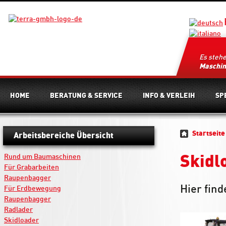
Es steh
Maschi
HOME
BERATUNG & SERVICE
INFO & VERLEIH
SP
Startseite
Arbeitsbereiche Übersicht
Rund um Baumaschinen
Skidl
Für Grabarbeiten
Raupenbagger
Hier fin
Für Erdbewegung
Raupenbagger
Radlader
Skidloader