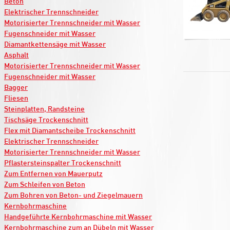
Beton
Elektrischer Trennschneider
Motorisierter Trennschneider mit Wasser
Fugenschneider mit Wasser
Diamantkettensäge mit Wasser
Asphalt
Motorisierter Trennschneider mit Wasser
Fugenschneider mit Wasser
Bagger
Fliesen
Steinplatten, Randsteine
Tischsäge Trockenschnitt
Flex mit Diamantscheibe Trockenschnitt
Elektrischer Trennschneider
Motorisierter Trennschneider mit Wasser
Pflastersteinspalter Trockenschnitt
Zum Entfernen von Mauerputz
Zum Schleifen von Beton
Zum Bohren von Beton- und Ziegelmauern
Kernbohrmaschine
Handgeführte Kernbohrmaschine mit Wasser
Kernbohrmaschine zum an Dübeln mit Wasser