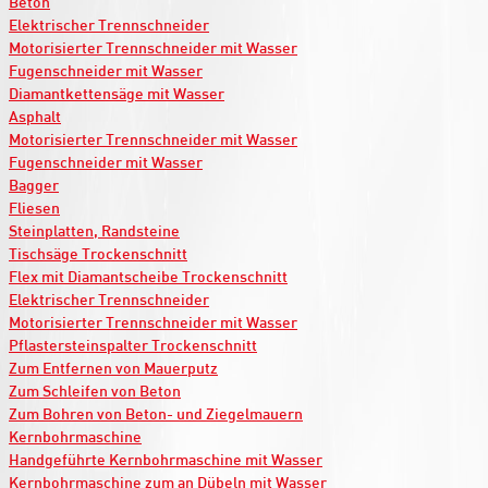
Beton
Elektrischer Trennschneider
Motorisierter Trennschneider mit Wasser
Fugenschneider mit Wasser
Diamantkettensäge mit Wasser
Asphalt
Motorisierter Trennschneider mit Wasser
Fugenschneider mit Wasser
Bagger
Fliesen
Steinplatten, Randsteine
Tischsäge Trockenschnitt
Flex mit Diamantscheibe Trockenschnitt
Elektrischer Trennschneider
Motorisierter Trennschneider mit Wasser
Pflastersteinspalter Trockenschnitt
Zum Entfernen von Mauerputz
Zum Schleifen von Beton
Zum Bohren von Beton- und Ziegelmauern
Kernbohrmaschine
Handgeführte Kernbohrmaschine mit Wasser
Kernbohrmaschine zum an Dübeln mit Wasser