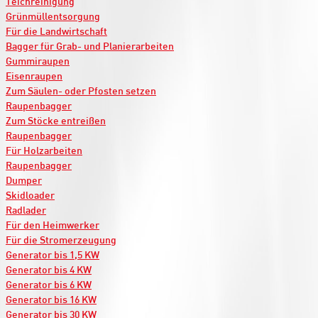
Teichreinigung
Grünmüllentsorgung
Für die Landwirtschaft
Bagger für Grab- und Planierarbeiten
Gummiraupen
Eisenraupen
Zum Säulen- oder Pfosten setzen
Raupenbagger
Zum Stöcke entreißen
Raupenbagger
Für Holzarbeiten
Raupenbagger
Dumper
Skidloader
Radlader
Für den Heimwerker
Für die Stromerzeugung
Generator bis 1,5 KW
Generator bis 4 KW
Generator bis 6 KW
Generator bis 16 KW
Generator bis 30 KW