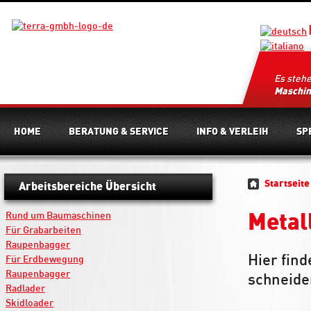
Es steh
Maschi
HOME
BERATUNG & SERVICE
INFO & VERLEIH
SP
Startseite
Arbeitsbereiche Übersicht
Rund um Baumaschinen
Metal
Für Grabarbeiten
Raupenbagger
Hier fin
Für Erdbewegung
Raupenbagger
schneide
Radlader
Skidloader