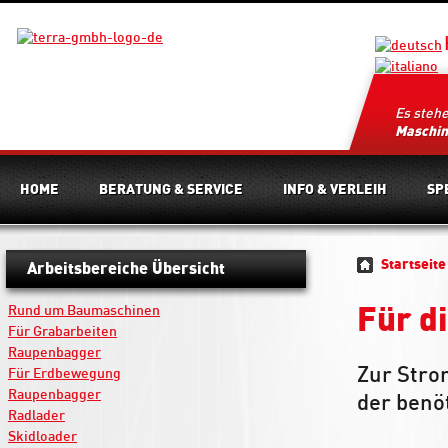
Es steh
Maschi
HOME
BERATUNG & SERVICE
INFO & VERLEIH
SP
Startseite
Arbeitsbereiche Übersicht
Rund um Baumaschinen
Für d
Für Grabarbeiten
Raupenbagger
Zur Stro
Für Erdbewegung
Raupenbagger
der benö
Radlader
Skidloader