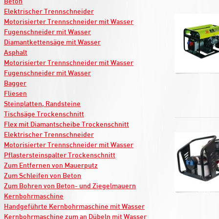
Beton
Elektrischer Trennschneider
Motorisierter Trennschneider mit Wasser
Fugenschneider mit Wasser
Diamantkettensäge mit Wasser
Asphalt
Motorisierter Trennschneider mit Wasser
Fugenschneider mit Wasser
Bagger
Fliesen
Steinplatten, Randsteine
Tischsäge Trockenschnitt
Flex mit Diamantscheibe Trockenschnitt
Elektrischer Trennschneider
Motorisierter Trennschneider mit Wasser
Pflastersteinspalter Trockenschnitt
Zum Entfernen von Mauerputz
Zum Schleifen von Beton
Zum Bohren von Beton- und Ziegelmauern
Kernbohrmaschine
Handgeführte Kernbohrmaschine mit Wasser
Kernbohrmaschine zum an Dübeln mit Wasser