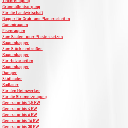
Teichreinigung
Grünmüllentsorgung
Für die Landwirtschaft
Bagger für Grab- und Planierarbeiten
Gummiraupen
Eisenraupen
Zum Säulen- oder Pfosten setzen
Raupenbagger
Zum Stöcke entreißen
Raupenbagger
Für Holzarbeiten
Raupenbagger
Dumper
Skidloader
Radlader
Für den Heimwerker
Für die Stromerzeugung
Generator bis 1,5 KW
Generator bis 4 KW
Generator bis 6 KW
Generator bis 16 KW
Generator bis 30 KW